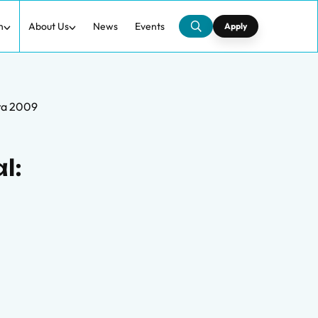
h
About Us
News
Events
Apply
ara 2009
l: